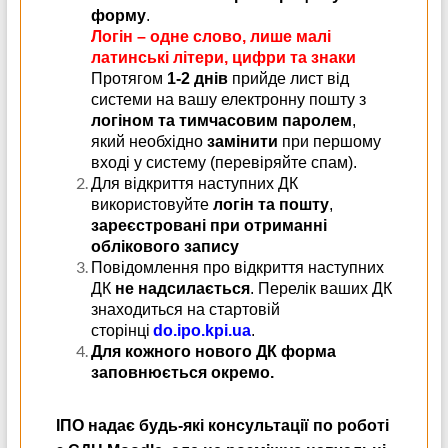
форму
.
Логін – одне слово, лише малі
латинські літери, цифри та знаки
Протягом
1-2 днів
прийде лист від
системи на вашу електронну пошту з
логіном та
тимчасовим паролем
,
який необхідно
замінити
при першому
вході у систему (перевіряйте спам).
Для відкриття наступних ДК
використовуйте
логін та пошту
,
зареєстровані при отриманні
облікового запису
Повідомлення про відкриття наступних
ДК
не надсилається
.
Перелік ваших ДК
знаходиться н
а стартовій
сторінці
do.ipo.kpi.ua
.
Для кожного нового ДК форма
заповнюється окремо.
ІПО надає будь-які консультації по роботі