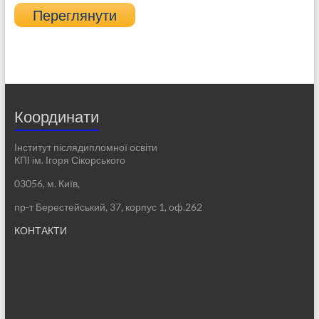
Переглянути
Координати
Інститут післядипломної освіти
КПІ ім. Ігоря Сікорського
03056, м. Київ,
пр-т Берестейський, 37, корпус 1, оф.262
КОНТАКТИ