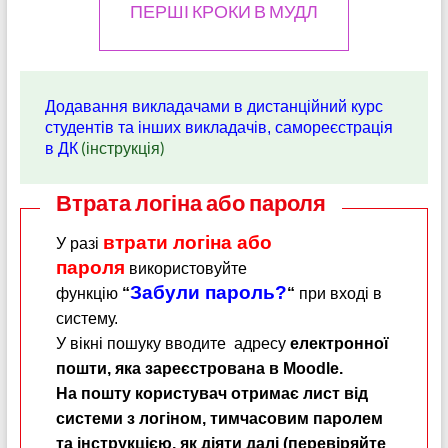
ПЕРШІ КРОКИ В МУДЛ
Додавання викладачами в дистанційний курс
студентів та інших викладачів, самореєстрація
(інструкція)
в ДК
Втрата логіна або пароля
втрати логіна або
У разі
пароля
використовуйте
Забули пароль?
функцію
“
“
при вході в
систему.
У вікні пошуку вводите
адресу
електронної
пошти, яка зареєстрована в Moodle.
На пошту користувач отримає лист від
системи з логіном, тимчасовим паролем
та інструкцією, як діяти далі (перевіряйте