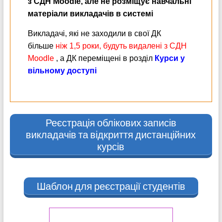
з СДН Moodle, але не розміщує навчальні
матеріали викладачів в системі
Викладачі, які не заходили в свої ДК
більше
ніж 1,5 роки, будуть видалені з СДН
Мoodle
, а ДК переміщені в розділ
Курси у
вільному доступі
Реєстрація облікових записів
викладачів та відкриття дистанційних
курсів
Шаблон для реєстрації студентів