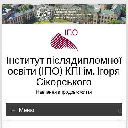
Перейти
до
вмісту
Інститут післядипломної
освіти (ІПО) КПІ ім. Ігоря
Сікорського
Навчання впродовж життя
Меню